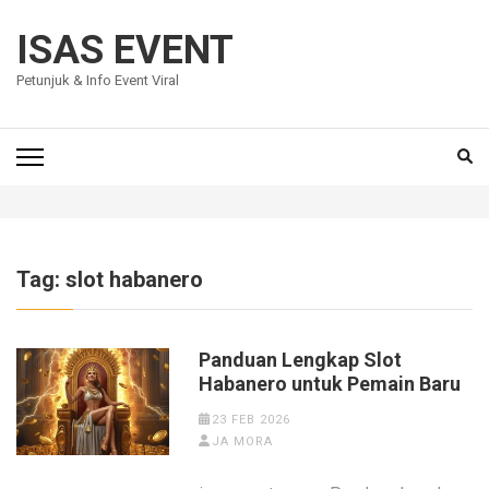
Lompat
ke
ISAS EVENT
konten
Petunjuk & Info Event Viral
(Tekan
Enter)
Tag:
slot habanero
Panduan Lengkap Slot
Habanero untuk Pemain Baru
23 FEB 2026
JA MORA