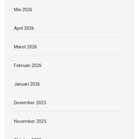
Mei 2026
April 2026
Maret 2026
Februari 2026
Januari 2026
Desember 2025
November 2025