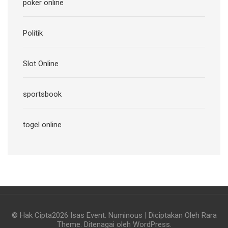
poker online
Politik
Slot Online
sportsbook
togel online
© Hak Cipta2026
Isas Event
.
Numinous | Diciptakan Oleh
Rara
Theme
. Ditenagai oleh
WordPress
.