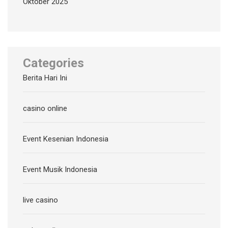
Oktober 2025
Categories
Berita Hari Ini
casino online
Event Kesenian Indonesia
Event Musik Indonesia
live casino