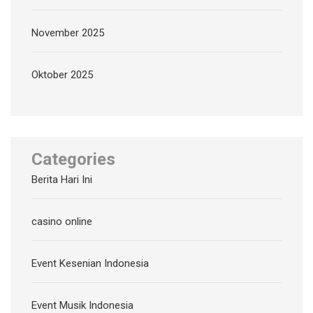
November 2025
Oktober 2025
Categories
Berita Hari Ini
casino online
Event Kesenian Indonesia
Event Musik Indonesia