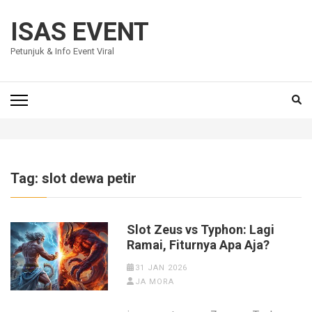
Lompat
ke
ISAS EVENT
konten
Petunjuk & Info Event Viral
(Tekan
Enter)
Tag:
slot dewa petir
Slot Zeus vs Typhon: Lagi
Ramai, Fiturnya Apa Aja?
31 JAN 2026
JA MORA