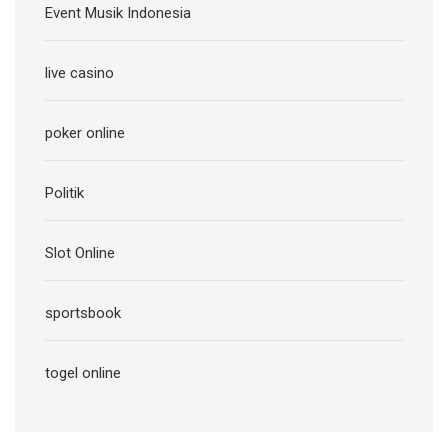
Event Musik Indonesia
live casino
poker online
Politik
Slot Online
sportsbook
togel online