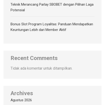
Teknik Merancang Parlay SBOBET dengan Pilihan Laga
Potensial
Bonus Slot Program Loyalitas: Panduan Mendapatkan
Keuntungan Lebih dari Member Aktif
Recent Comments
Tidak ada komentar untuk ditampilkan.
Archives
Agustus 2026