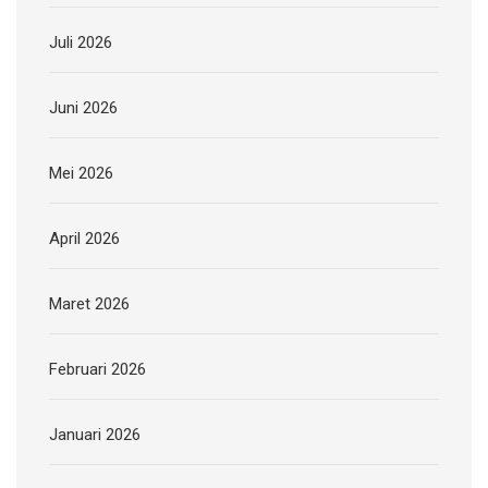
Juli 2026
Juni 2026
Mei 2026
April 2026
Maret 2026
Februari 2026
Januari 2026