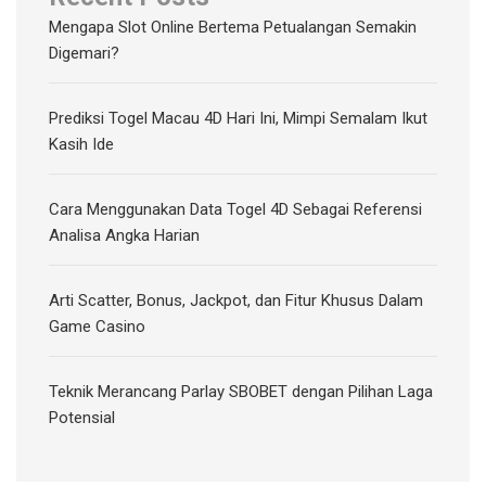
Mengapa Slot Online Bertema Petualangan Semakin
Digemari?
Prediksi Togel Macau 4D Hari Ini, Mimpi Semalam Ikut
Kasih Ide
Cara Menggunakan Data Togel 4D Sebagai Referensi
Analisa Angka Harian
Arti Scatter, Bonus, Jackpot, dan Fitur Khusus Dalam
Game Casino
Teknik Merancang Parlay SBOBET dengan Pilihan Laga
Potensial