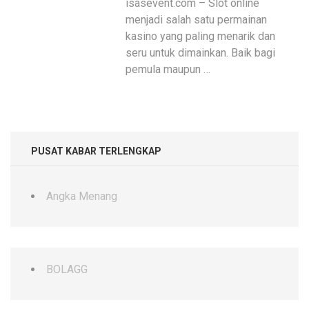
isasevent.com – Slot online
menjadi salah satu permainan
kasino yang paling menarik dan
seru untuk dimainkan. Baik bagi
pemula maupun …
PUSAT KABAR TERLENGKAP
Angka Menang
BOLAGG