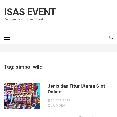
Lompat
ke
ISAS EVENT
konten
Petunjuk & Info Event Viral
(Tekan
Enter)
Tag:
simbol wild
Jenis dan Fitur Utama Slot
Online
25 DES 2025
JA MORA