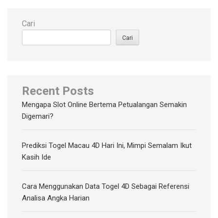
Cari
Cari
Recent Posts
Mengapa Slot Online Bertema Petualangan Semakin
Digemari?
Prediksi Togel Macau 4D Hari Ini, Mimpi Semalam Ikut
Kasih Ide
Cara Menggunakan Data Togel 4D Sebagai Referensi
Analisa Angka Harian