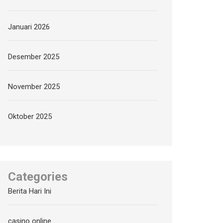
Januari 2026
Desember 2025
November 2025
Oktober 2025
Categories
Berita Hari Ini
casino online