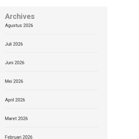
Archives
Agustus 2026
Juli 2026
Juni 2026
Mei 2026
April 2026
Maret 2026
Februari 2026