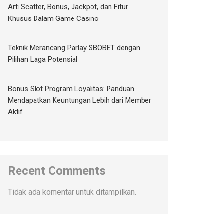
Arti Scatter, Bonus, Jackpot, dan Fitur
Khusus Dalam Game Casino
Teknik Merancang Parlay SBOBET dengan
Pilihan Laga Potensial
Bonus Slot Program Loyalitas: Panduan
Mendapatkan Keuntungan Lebih dari Member
Aktif
Recent Comments
Tidak ada komentar untuk ditampilkan.