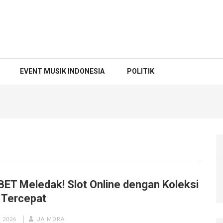
EVENT MUSIK INDONESIA
POLITIK
ET Meledak! Slot Online dengan Koleksi
Tercepat
 2026
JA MORA