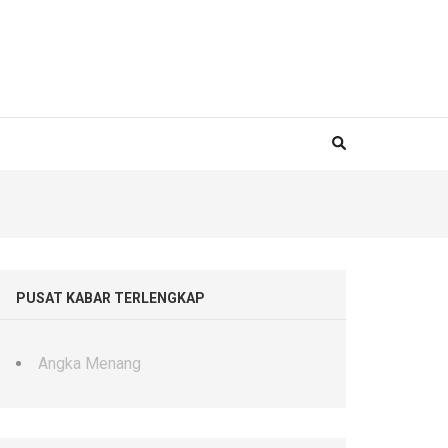
PUSAT KABAR TERLENGKAP
Angka Menang