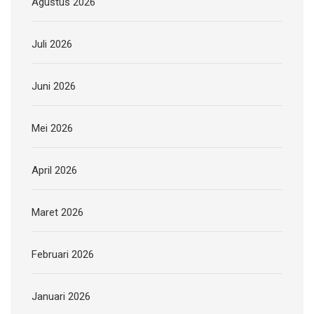
Agustus 2026
Juli 2026
Juni 2026
Mei 2026
April 2026
Maret 2026
Februari 2026
Januari 2026