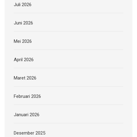
Juli 2026
Juni 2026
Mei 2026
April 2026
Maret 2026
Februari 2026
Januari 2026
Desember 2025