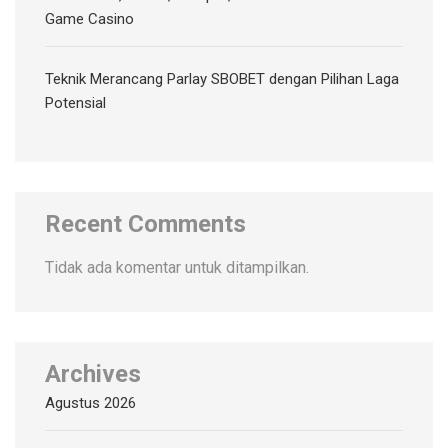
Game Casino
Teknik Merancang Parlay SBOBET dengan Pilihan Laga
Potensial
Recent Comments
Tidak ada komentar untuk ditampilkan.
Archives
Agustus 2026