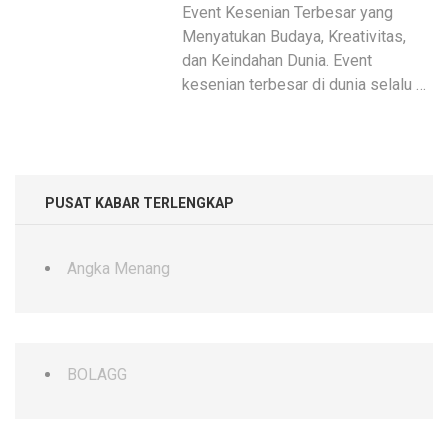
Event Kesenian Terbesar yang
Menyatukan Budaya, Kreativitas,
dan Keindahan Dunia. Event
kesenian terbesar di dunia selalu …
PUSAT KABAR TERLENGKAP
Angka Menang
BOLAGG