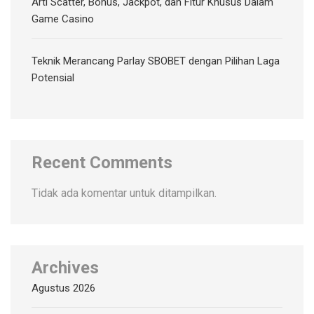
Arti Scatter, Bonus, Jackpot, dan Fitur Khusus Dalam
Game Casino
Teknik Merancang Parlay SBOBET dengan Pilihan Laga
Potensial
Recent Comments
Tidak ada komentar untuk ditampilkan.
Archives
Agustus 2026