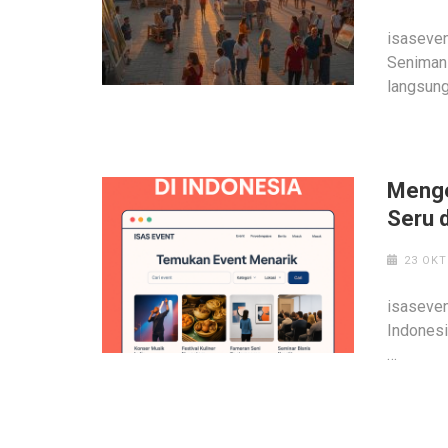
isaseven
Seniman
langsung
Menge
Seru d
23 OKT
isaseven
Indonesi
…