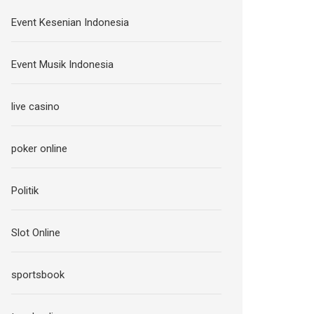
Event Kesenian Indonesia
Event Musik Indonesia
live casino
poker online
Politik
Slot Online
sportsbook