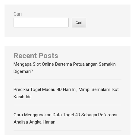
Cari
Cari
Recent Posts
Mengapa Slot Online Bertema Petualangan Semakin
Digemari?
Prediksi Togel Macau 4D Hari Ini, Mimpi Semalam Ikut
Kasih Ide
Cara Menggunakan Data Togel 4D Sebagai Referensi
Analisa Angka Harian