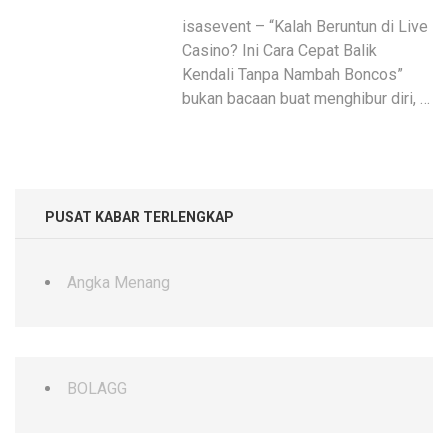
isasevent – “Kalah Beruntun di Live
Casino? Ini Cara Cepat Balik
Kendali Tanpa Nambah Boncos”
bukan bacaan buat menghibur diri, …
PUSAT KABAR TERLENGKAP
Angka Menang
BOLAGG