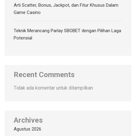
Arti Scatter, Bonus, Jackpot, dan Fitur Khusus Dalam
Game Casino
Teknik Merancang Parlay SBOBET dengan Pilihan Laga
Potensial
Recent Comments
Tidak ada komentar untuk ditampilkan.
Archives
Agustus 2026