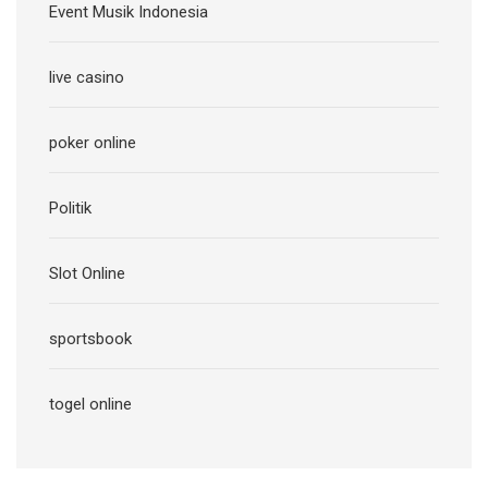
Event Musik Indonesia
live casino
poker online
Politik
Slot Online
sportsbook
togel online