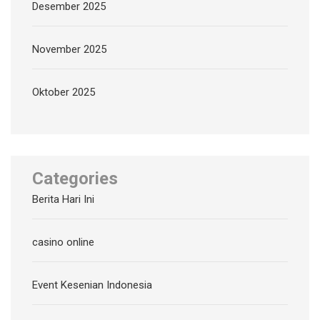
Desember 2025
November 2025
Oktober 2025
Categories
Berita Hari Ini
casino online
Event Kesenian Indonesia