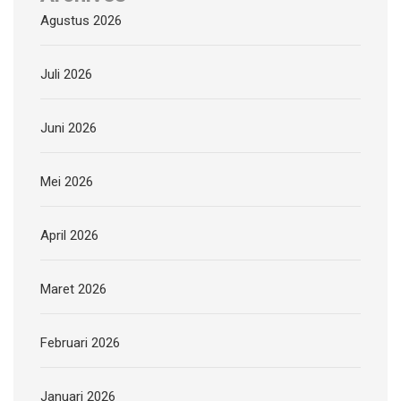
Agustus 2026
Juli 2026
Juni 2026
Mei 2026
April 2026
Maret 2026
Februari 2026
Januari 2026