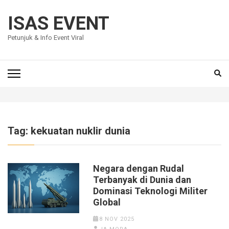
Lompat
ke
ISAS EVENT
konten
Petunjuk & Info Event Viral
(Tekan
Enter)
Tag:
kekuatan nuklir dunia
Negara dengan Rudal
Terbanyak di Dunia dan
Dominasi Teknologi Militer
Global
8 NOV 2025