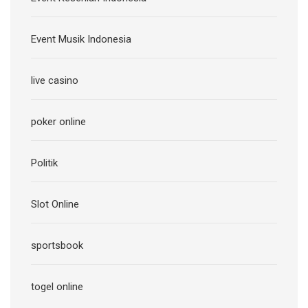
Event Musik Indonesia
live casino
poker online
Politik
Slot Online
sportsbook
togel online