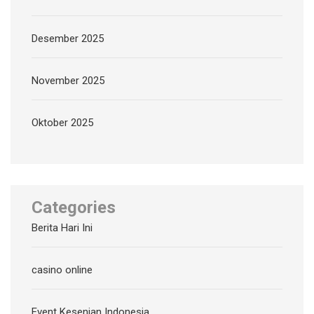
Desember 2025
November 2025
Oktober 2025
Categories
Berita Hari Ini
casino online
Event Kesenian Indonesia