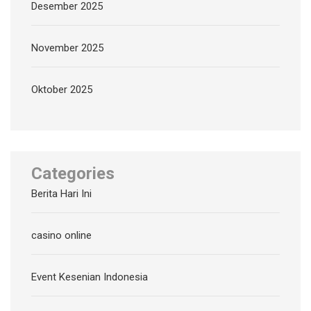
Desember 2025
November 2025
Oktober 2025
Categories
Berita Hari Ini
casino online
Event Kesenian Indonesia