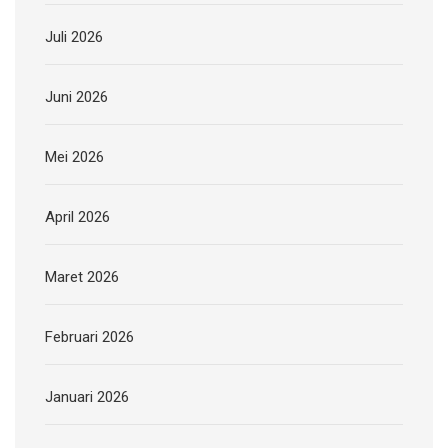
Juli 2026
Juni 2026
Mei 2026
April 2026
Maret 2026
Februari 2026
Januari 2026