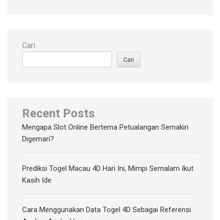
Cari
Cari
Recent Posts
Mengapa Slot Online Bertema Petualangan Semakin
Digemari?
Prediksi Togel Macau 4D Hari Ini, Mimpi Semalam Ikut
Kasih Ide
Cara Menggunakan Data Togel 4D Sebagai Referensi