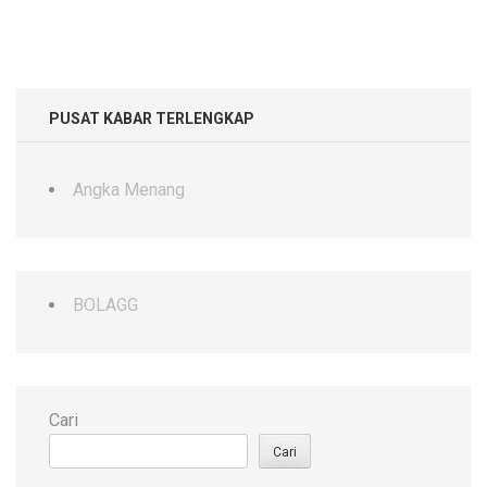
PUSAT KABAR TERLENGKAP
Angka Menang
BOLAGG
Cari
Cari