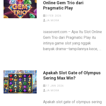
Online Gem Trio dari
Pragmatic Play
3 FEB 2026
JA MORA
isasevent.com – Apa Itu Slot Online
Gem Trio dari Pragmatic Play itu
intinya game slot yang nggak
banyak drama—tampilannya kece, …
Apakah Slot Gate of Olympus
Sering Max Win?
17 JAN 2026
JA MORA
Apakah slot gate of olympus sering