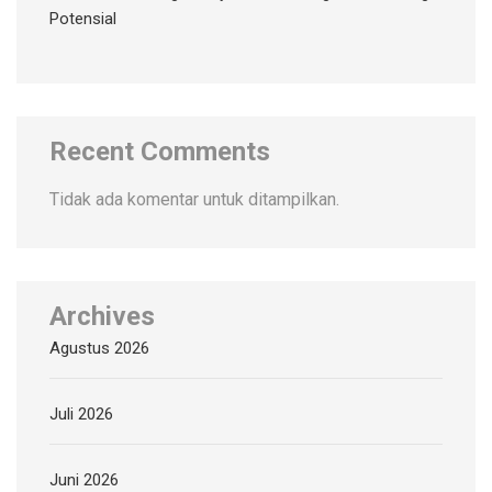
Potensial
Recent Comments
Tidak ada komentar untuk ditampilkan.
Archives
Agustus 2026
Juli 2026
Juni 2026