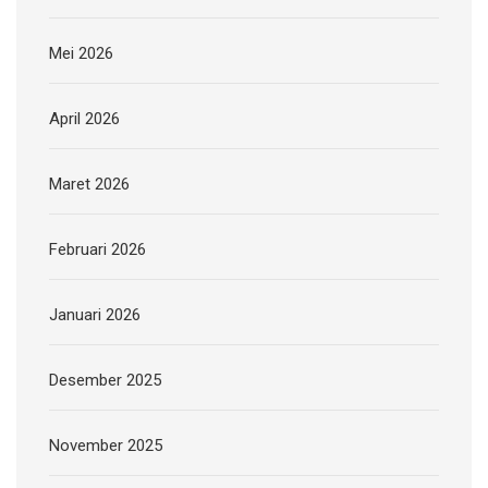
Mei 2026
April 2026
Maret 2026
Februari 2026
Januari 2026
Desember 2025
November 2025