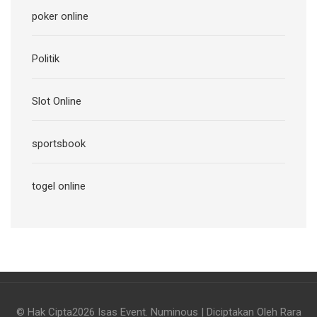
poker online
Politik
Slot Online
sportsbook
togel online
© Hak Cipta2026
Isas Event
.
Numinous | Diciptakan Oleh
Rara