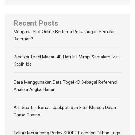
Recent Posts
Mengapa Slot Online Bertema Petualangan Semakin
Digemari?
Prediksi Togel Macau 4D Hari Ini, Mimpi Semalam Ikut
Kasih Ide
Cara Menggunakan Data Togel 4D Sebagai Referensi
Analisa Angka Harian
Arti Scatter, Bonus, Jackpot, dan Fitur Khusus Dalam
Game Casino
Teknik Merancang Parlay SBOBET dengan Pilihan Laga