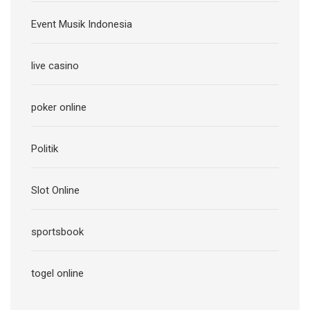
Event Musik Indonesia
live casino
poker online
Politik
Slot Online
sportsbook
togel online