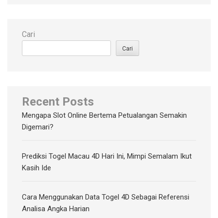
Cari
Cari
Recent Posts
Mengapa Slot Online Bertema Petualangan Semakin
Digemari?
Prediksi Togel Macau 4D Hari Ini, Mimpi Semalam Ikut
Kasih Ide
Cara Menggunakan Data Togel 4D Sebagai Referensi
Analisa Angka Harian