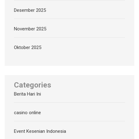
Desember 2025
November 2025
Oktober 2025
Categories
Berita Hari Ini
casino online
Event Kesenian Indonesia