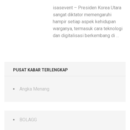
isasevent – Presiden Korea Utara
sangat diktator memengaruhi
hampir setiap aspek kehidupan
warganya, termasuk cara teknologi
dan digitalisasi berkembang di …
PUSAT KABAR TERLENGKAP
Angka Menang
BOLAGG