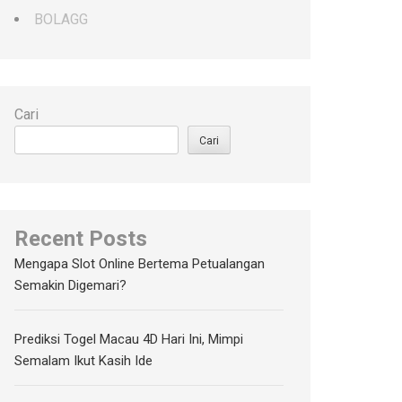
BOLAGG
Cari
Cari
Recent Posts
Mengapa Slot Online Bertema Petualangan
Semakin Digemari?
Prediksi Togel Macau 4D Hari Ini, Mimpi
Semalam Ikut Kasih Ide