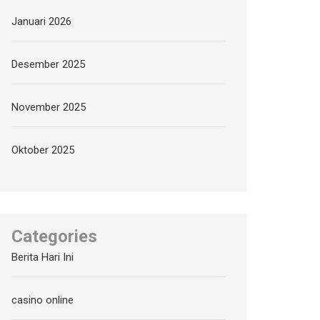
Januari 2026
Desember 2025
November 2025
Oktober 2025
Categories
Berita Hari Ini
casino online