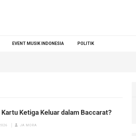
EVENT MUSIK INDONESIA
POLITIK
 Kartu Ketiga Keluar dalam Baccarat?
2026
JA MORA