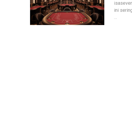
isaseven
ini seri
…