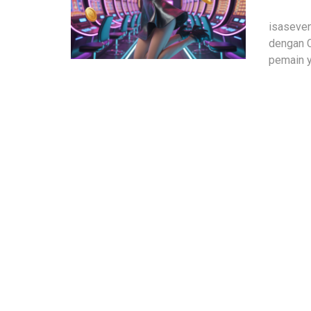
isaseven
dengan C
pemain 