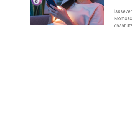
isaseven
Membaca 
dasar ut