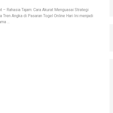
t – Rahasia Tajam: Cara Akurat Menguasai Strategi
Tren Angka di Pasaran Togel Online Hari Ini menjadi
ama …