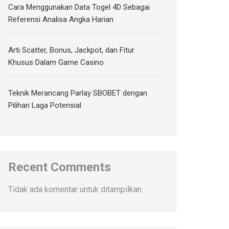
Cara Menggunakan Data Togel 4D Sebagai
Referensi Analisa Angka Harian
Arti Scatter, Bonus, Jackpot, dan Fitur
Khusus Dalam Game Casino
Teknik Merancang Parlay SBOBET dengan
Pilihan Laga Potensial
Recent Comments
Tidak ada komentar untuk ditampilkan.