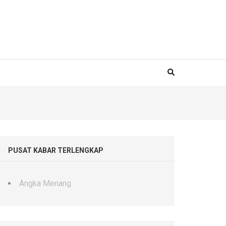
PUSAT KABAR TERLENGKAP
Angka Menang