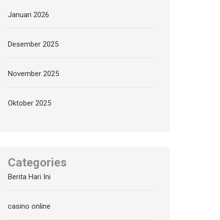
Januari 2026
Desember 2025
November 2025
Oktober 2025
Categories
Berita Hari Ini
casino online