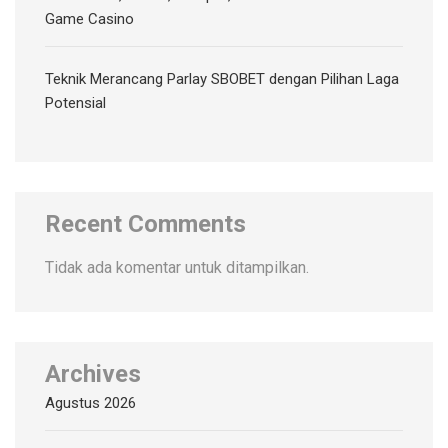
Game Casino
Teknik Merancang Parlay SBOBET dengan Pilihan Laga
Potensial
Recent Comments
Tidak ada komentar untuk ditampilkan.
Archives
Agustus 2026