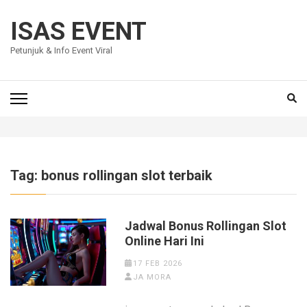
Lompat
ke
ISAS EVENT
konten
Petunjuk & Info Event Viral
(Tekan
Enter)
Tag:
bonus rollingan slot terbaik
Jadwal Bonus Rollingan Slot
Online Hari Ini
17 FEB 2026
JA MORA