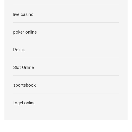
live casino
poker online
Politik
Slot Online
sportsbook
togel online