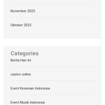
November 2025
Oktober 2025
Categories
Berita Hari Ini
casino online
Event Kesenian Indonesia
Event Musik Indonesia