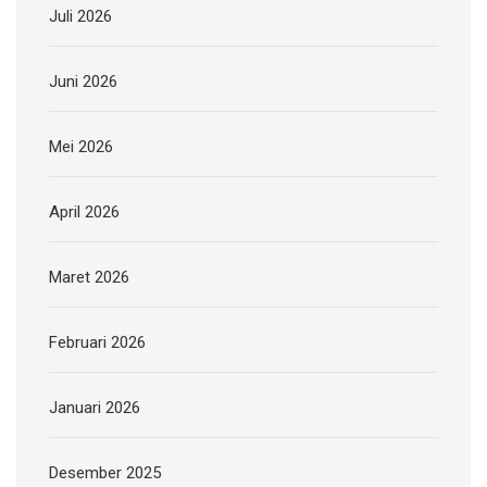
Juli 2026
Juni 2026
Mei 2026
April 2026
Maret 2026
Februari 2026
Januari 2026
Desember 2025