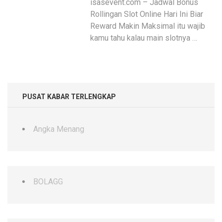
isasevent.com – Jadwal Bonus
Rollingan Slot Online Hari Ini Biar
Reward Makin Maksimal itu wajib
kamu tahu kalau main slotnya …
PUSAT KABAR TERLENGKAP
Angka Menang
BOLAGG