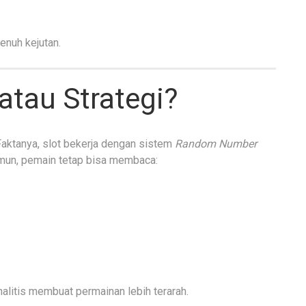
penuh kejutan.
atau Strategi?
aktanya, slot bekerja dengan sistem
Random Number
mun, pemain tetap bisa membaca:
litis membuat permainan lebih terarah.