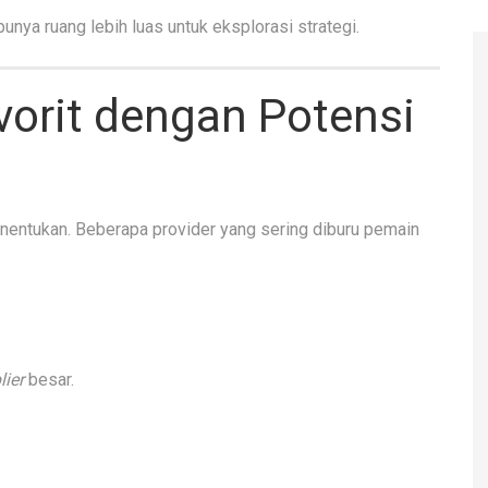
nya ruang lebih luas untuk eksplorasi strategi.
vorit dengan Potensi
enentukan. Beberapa provider yang sering diburu pemain
lier
besar.