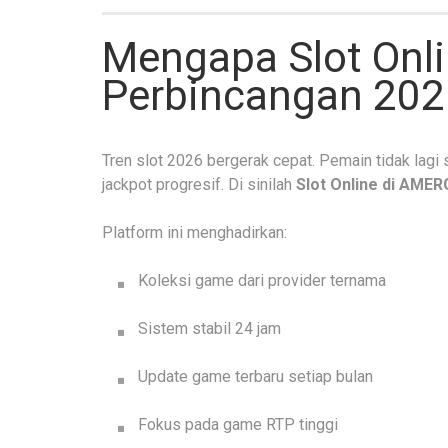
Mengapa Slot Onl
Perbincangan 202
Tren slot 2026 bergerak cepat. Pemain tidak lagi 
jackpot progresif. Di sinilah
Slot Online di AME
Platform ini menghadirkan:
Koleksi game dari provider ternama
Sistem stabil 24 jam
Update game terbaru setiap bulan
Fokus pada game RTP tinggi