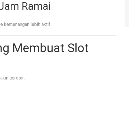
Jam Ramai
e kemenangan lebih aktif.
ang Membuat Slot
kin agresif.