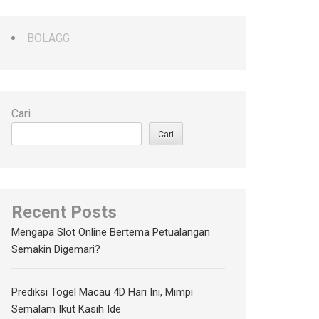
BOLAGG
Cari
Cari
Recent Posts
Mengapa Slot Online Bertema Petualangan
Semakin Digemari?
Prediksi Togel Macau 4D Hari Ini, Mimpi
Semalam Ikut Kasih Ide