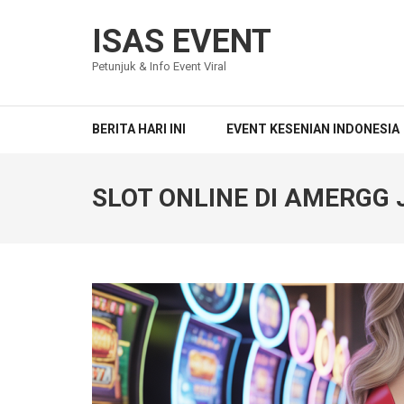
Lompat
ke
ISAS EVENT
konten
Petunjuk & Info Event Viral
(Tekan
Enter)
BERITA HARI INI
EVENT KESENIAN INDONESIA
SLOT ONLINE DI AMERGG 