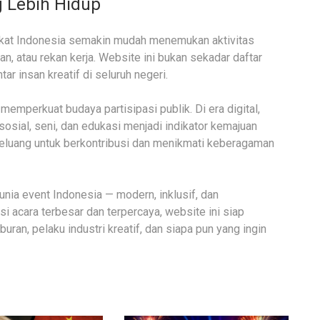
 Lebih Hidup
akat Indonesia semakin mudah menemukan aktivitas
an, atau rekan kerja. Website ini bukan sekadar daftar
ar insan kreatif di seluruh negeri.
memperkuat budaya partisipasi publik. Di era digital,
osial, seni, dan edukasi menjadi indikator kemajuan
 peluang untuk berkontribusi dan menikmati keberagaman
nia event Indonesia — modern, inklusif, dan
i acara terbesar dan terpercaya, website ini siap
an, pelaku industri kreatif, dan siapa pun yang ingin