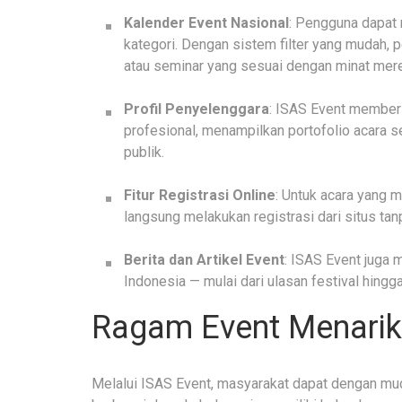
Kalender Event Nasional
: Pengguna dapat m
kategori. Dengan sistem filter yang mudah, 
atau seminar yang sesuai dengan minat mer
Profil Penyelenggara
: ISAS Event member
profesional, menampilkan portofolio acara
publik.
Fitur Registrasi Online
: Untuk acara yang 
langsung melakukan registrasi dari situs tan
Berita dan Artikel Event
: ISAS Event juga 
Indonesia — mulai dari ulasan festival hing
Ragam Event Menarik 
Melalui ISAS Event, masyarakat dapat dengan mu