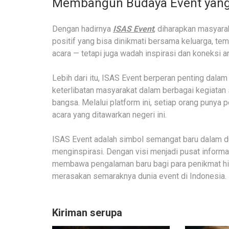
Membangun Budaya Event yang
Dengan hadirnya
ISAS Event
, diharapkan masyar
positif yang bisa dinikmati bersama keluarga, tem
acara — tetapi juga wadah inspirasi dan koneksi ant
Lebih dari itu, ISAS Event berperan penting dalam 
keterlibatan masyarakat dalam berbagai kegiatan s
bangsa. Melalui platform ini, setiap orang punya
acara yang ditawarkan negeri ini.
ISAS Event adalah simbol semangat baru dalam du
menginspirasi. Dengan visi menjadi pusat informas
membawa pengalaman baru bagi para penikmat hibur
merasakan semaraknya dunia event di Indonesia.
Kiriman serupa