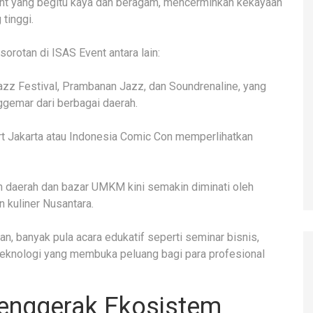
ent yang begitu kaya dan beragam, mencerminkan kekayaan
tinggi.
orotan di ISAS Event antara lain:
Jazz Festival, Prambanan Jazz, dan Soundrenaline, yang
gemar dari berbagai daerah.
Art Jakarta atau Indonesia Comic Con memperlihatkan
n daerah dan bazar UMKM kini semakin diminati oleh
 kuliner Nusantara.
ran, banyak pula acara edukatif seperti seminar bisnis,
 teknologi yang membuka peluang bagi para profesional
Penggerak Ekosistem