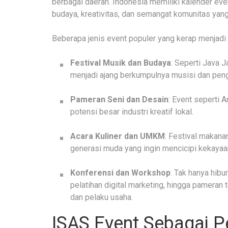
berbagai daerah. Indonesia memiliki kalender ev
budaya, kreativitas, dan semangat komunitas yang 
Beberapa jenis event populer yang kerap menjadi s
Festival Musik dan Budaya
: Seperti Java 
menjadi ajang berkumpulnya musisi dan peng
Pameran Seni dan Desain
: Event seperti 
potensi besar industri kreatif lokal.
Acara Kuliner dan UMKM
: Festival makana
generasi muda yang ingin mencicipi kekayaan
Konferensi dan Workshop
: Tak hanya hibu
pelatihan digital marketing, hingga pameran
dan pelaku usaha.
ISAS Event Sebagai 