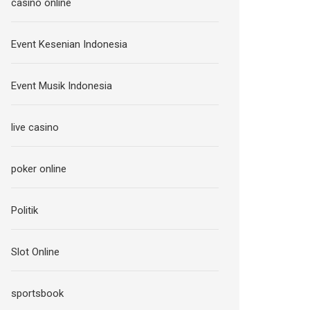
casino online
Event Kesenian Indonesia
Event Musik Indonesia
live casino
poker online
Politik
Slot Online
sportsbook