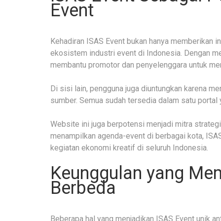
Event
Kehadiran ISAS Event bukan hanya memberikan in
ekosistem industri event di Indonesia. Dengan me
membantu promotor dan penyelenggara untuk menj
Di sisi lain, pengguna juga diuntungkan karena mer
sumber. Semua sudah tersedia dalam satu portal 
Website ini juga berpotensi menjadi mitra strate
menampilkan agenda-event di berbagai kota, ISA
kegiatan ekonomi kreatif di seluruh Indonesia.
Keunggulan yang Mem
Berbeda
Beberapa hal yang menjadikan ISAS Event unik anta