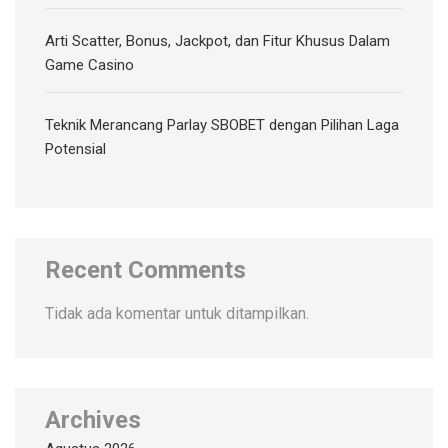
Arti Scatter, Bonus, Jackpot, dan Fitur Khusus Dalam
Game Casino
Teknik Merancang Parlay SBOBET dengan Pilihan Laga
Potensial
Recent Comments
Tidak ada komentar untuk ditampilkan.
Archives