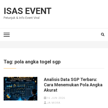
Lompat
ke
ISAS EVENT
konten
Petunjuk & Info Event Viral
(Tekan
Enter)
Tag:
pola angka togel sgp
Analisis Data SGP Terbaru:
Cara Menemukan Pola Angka
Akurat
16 JUN 2026
JA MORA